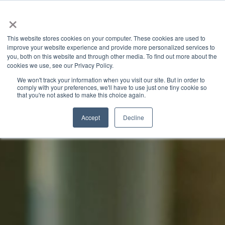
×
This website stores cookies on your computer. These cookies are used to
improve your website experience and provide more personalized services to
you, both on this website and through other media. To find out more about the
GRANITE RIVER LABS BLOG
CATEGORIES
cookies we use, see our Privacy Policy.
We won't track your information when you visit our site. But in order to
comply with your preferences, we'll have to use just one tiny cookie so
that you're not asked to make this choice again.
Accept
Decline