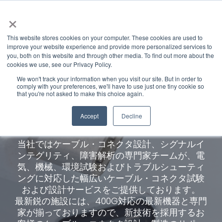
×
This website stores cookies on your computer. These cookies are used to
improve your website experience and provide more personalized services to
you, both on this website and through other media. To find out more about the
cookies we use, see our Privacy Policy.
We won't track your information when you visit our site. But in order to
comply with your preferences, we'll have to use just one tiny cookie so
that you're not asked to make this choice again.
ケーブル／コネクター
Accept
Decline
当社ではケーブル・コネクタ設計、シグナルイ
ンテグリティ、障害解析の専門家チームが、電
気、機械、環境試験およびトラブルシューティ
ングに対応した幅広いケーブル・コネクタ試験
および設計サービスをご提供しております。
最新鋭の施設には、400G対応の最新機器と専門
家が揃っておりますので、新技術を採用するお