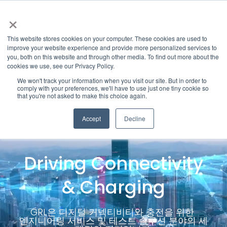
×
This website stores cookies on your computer. These cookies are used to
improve your website experience and provide more personalized services to
you, both on this website and through other media. To find out more about the
cookies we use, see our Privacy Policy.
We won't track your information when you visit our site. But in order to
comply with your preferences, we'll have to use just one tiny cookie so
that you're not asked to make this choice again.
Accept
Decline
Driving Connectivity
& Charging
GRL은 디지털 커넥티비티와 충전을 위한
엔지니어링 서비스 및 테스트 솔루션 분야의 세