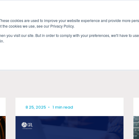
最新情報
イベント
グローバル
These cookies are used to improve your website experience and provide more perso
t the cookies we use, see our Privacy Policy.
車載
マーケットアクセス
サービス
最
n you visit our site. But in order to comply with your preferences, we'll have to use 
in.
規格試験・認証
ケーブル／コネ
GTrusted（
8 25, 2025
•
1 min read
シグナル／パワ
IC性能評価試験／
デバッグ／コン