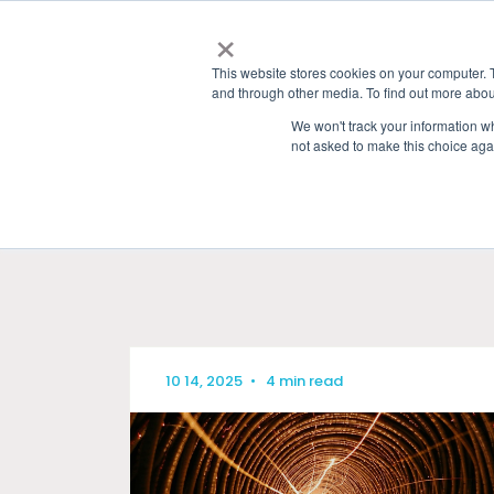
×
This website stores cookies on your computer. 
and through other media. To find out more abou
We won't track your information whe
not asked to make this choice aga
HOME
»
GRANITE RIVER LABS BLOG
» USB
10 14, 2025
•
4 min read