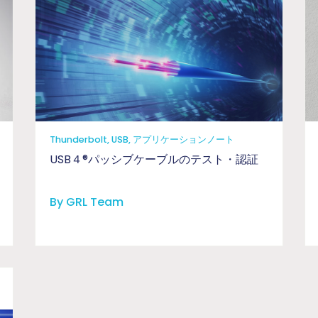
Thunderbolt, USB, アプリケーションノート
USB４®パッシブケーブルのテスト・認証
By GRL Team