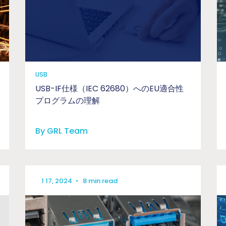
USB
USB-IF仕様（IEC 62680）へのEU適合性
プログラムの理解
By GRL Team
1 17, 2024
•
8 min read