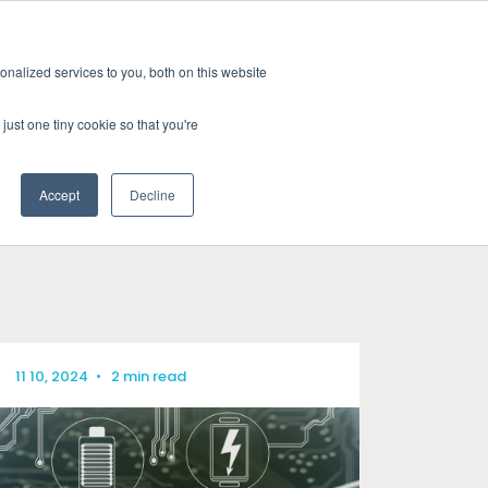
拠点一覧
採用情報
メール購読
nalized services to you, both on this website
新情報
企業概要
お問い合わせ
just one tiny cookie so that you're
Accept
Decline
CATEGORIES
試験
最新ニュース
概要
クター
プレスリリース
採用情報
コネクティビティ・データベース & テストサービス）
産業紹介
11 10, 2024
•
2 min read
ー・インテグリティ
技術ブログ
PHY 最適化
サルティング／トレーニング