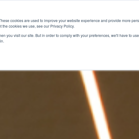
最新情報
イベント
グローバル
These cookies are used to improve your website experience and provide more perso
t the cookies we use, see our Privacy Policy.
車載
マーケットアクセス
サービス
最
n you visit our site. But in order to comply with your preferences, we'll have to use 
in.
規格試験・認証
ケーブル／コネ
GTrusted（
シグナル／パワ
IC性能評価試験／
デバッグ／コン