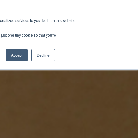
拠点一覧
採用情報
メール購読
nalized services to you, both on this website
新情報
企業概要
お問い合わせ
just one tiny cookie so that you're
Accept
Decline
CATEGORIES
試験
最新ニュース
概要
クター
プレスリリース
採用情報
コネクティビティ・データベース & テストサービス）
産業紹介
ー・インテグリティ
技術ブログ
PHY 最適化
サルティング／トレーニング