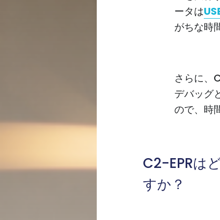
ータは
US
がちな時
さらに、C2
デバッグ
ので、時
C2-EPRは
すか？