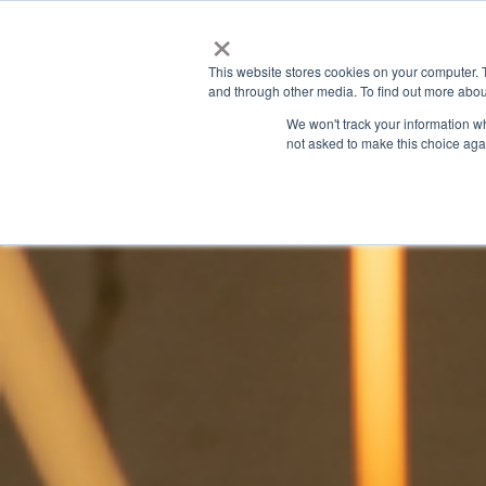
×
This website stores cookies on your computer. 
and through other media. To find out more abou
We won't track your information whe
not asked to make this choice aga
GRANITE RIVER LABS BLOG