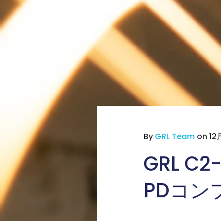
By
GRL Team
on 12月
GRL C
PDコン