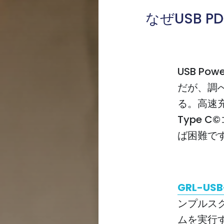
なぜUSB 
USB Po
だが、調
る。高速充
Type 
ば困難で
GRL-USB
ンプルスク
ムを実行