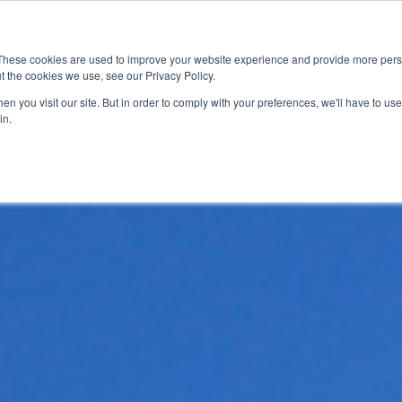
最新情報
イベント
グローバル
These cookies are used to improve your website experience and provide more perso
t the cookies we use, see our Privacy Policy.
車載
マーケットアクセス
サービス
最
n you visit our site. But in order to comply with your preferences, we'll have to use 
in.
規格試験・認証
ケーブル／コネ
GTrusted（
シグナル／パワ
IC性能評価試験／
デバッグ／コン