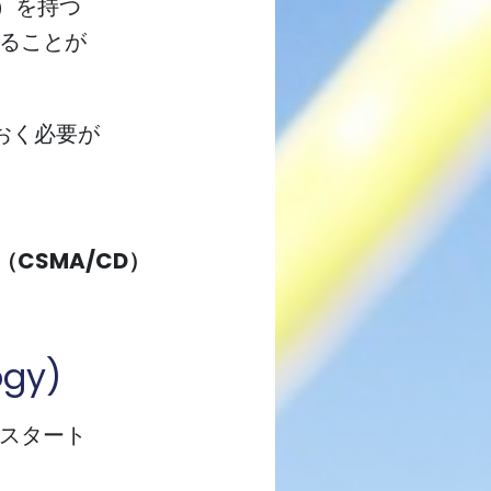
s））を持つ
ることが
おく必要が
CSMA/CD）
ogy)
スタート