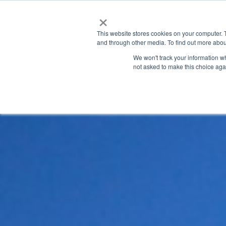
×
This website stores cookies on your computer. 
and through other media. To find out more abou
We won't track your information whe
not asked to make this choice aga
GRANITE RIVER LABS BLOG