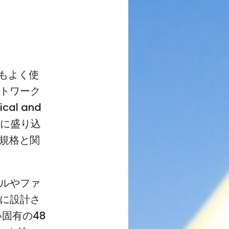
もよく使
トワーク
cal and
3規格に盛り込
M）規格と関
ルやファ
に設計さ
固有の48