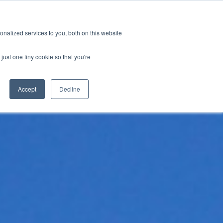
拠点一覧
採用情報
メール購読
nalized services to you, both on this website
新情報
企業概要
お問い合わせ
just one tiny cookie so that you're
Accept
Decline
CATEGORIES
試験
最新ニュース
概要
クター
プレスリリース
採用情報
コネクティビティ・データベース & テストサービス）
産業紹介
ー・インテグリティ
技術ブログ
PHY 最適化
サルティング／トレーニング