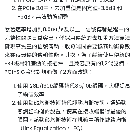
在PCIe 2.0中，去加重值是固定值-3.5dB 和
-6dB，無法動態調整
隨著速率增加到8.0GT/s及以上，信號傳輸過程中的
完整性問題日益突出，僅採用傳統的去加重方法無法
實現高質量的信號傳輸，收發端間需要協商均衡係數
來獲得最優的傳輸性能。其次，為了繼續使用傳統的
FR4板材和廉價的接插件，且兼容原有的1,2代設備，
PCI-SIG協會對規範做了2方面改進：
使用128b/130b編碼替代8b/10b編碼，大幅提高
了編碼效率
使用動態均衡技術替代靜態均衡技術。通過動
態調整均衡的設置，使其在接收端獲得最優的
眼圖，該動態均衡技術在規範中稱作鏈路均衡
（Link Equalization，LEQ）