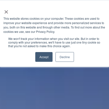
×
This website stores cookies on your computer. These cookies are used to
improve your website experience and provide more personalized services to
you, both on this website and through other media. To find out more about the
GRANITE RIVER LABS BLOG
CATEGORIES
cookies we use, see our Privacy Policy.
We won't track your information when you visit our site. But in order to
comply with your preferences, we'll have to use just one tiny cookie so
that you're not asked to make this choice again.
Accept
Decline