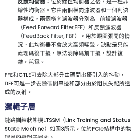
反饋均衡器：
位於線性均衡器之後，是一種非
線性均衡器。它由兩個橫向濾波器和一個判決
器構成。兩個橫向濾波器分別為 前饋濾波器
（Feed Forward Filter,FFF）和反饋濾波器
（FeedBack Filter, FBF）。用於眼圖張開的情
況。此均衡器不會放大高頻噪聲，缺點是只能
處理碼後干擾，無法消除碼前干擾，設計複
雜，耗電。
FFE和CTLE可去除大部分由碼間串擾引入的抖動，
DFE可進一步去除碼間串擾和部分由於阻抗失配所造
成的反射。
邏輯子層
鏈路訓練狀態機LTSSM（Link Training and Status
State Machine）如圖3所示，位於PCIe結構中的物
理層的邏輯子層內。