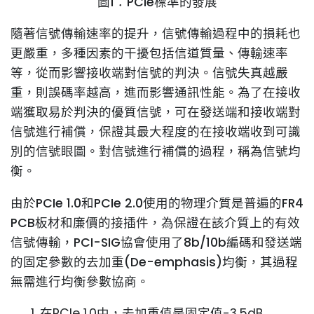
圖1：PCIe標準的發展
隨著信號傳輸速率的提升，信號傳輸過程中的損耗也
更嚴重，多種因素的干擾包括信道質量、傳輸速率
等，從而影響接收端對信號的判決。信號失真越嚴
重，則誤碼率越高，進而影響通訊性能。為了在接收
端獲取易於判決的優質信號，可在發送端和接收端對
信號進行補償，保證其最大程度的在接收端收到可識
別的信號眼圖。對信號進行補償的過程，稱為信號均
衡。
由於PCIe 1.0和PCIe 2.0使用的物理介質是普遍的FR4
PCB板材和廉價的接插件，為保證在該介質上的有效
信號傳輸，PCI-SIG協會使用了8b/10b編碼和發送端
的固定參數的去加重(De-emphasis)均衡，其過程
無需進行均衡參數協商。
在PCIe 1.0中，去加重值是固定值-3.5dB