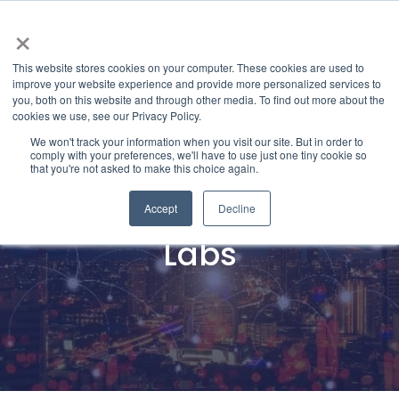
×
This website stores cookies on your computer. These cookies are used to
improve your website experience and provide more personalized services to
you, both on this website and through other media. To find out more about the
cookies we use, see our Privacy Policy.
We won't track your information when you visit our site. But in order to
comply with your preferences, we'll have to use just one tiny cookie so
that you're not asked to make this choice again.
關於 Granite River
Accept
Decline
Labs