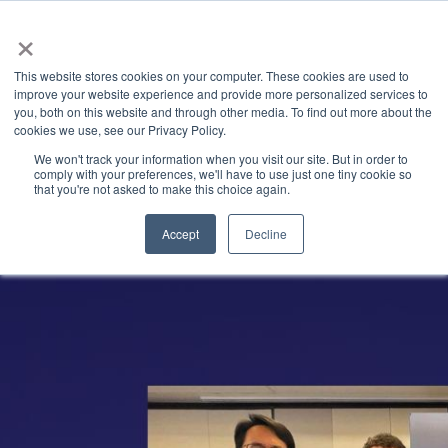
×
This website stores cookies on your computer. These cookies are used to
improve your website experience and provide more personalized services to
you, both on this website and through other media. To find out more about the
Latest News
Categories
cookies we use, see our Privacy Policy.
We won't track your information when you visit our site. But in order to
comply with your preferences, we'll have to use just one tiny cookie so
that you're not asked to make this choice again.
Accept
Decline