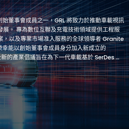
工程與應用問題釐清驗證
協會創始董事會成員之一，GRL 將致力於推動車載視訊
發展。 專為數位互聯及充電技術領域提供工程服
，以及專業市場准入服務的全球領導者 Granite
L) , 很榮幸能以創始董事會成員身分加入新成立的
全新的產業倡議旨在為下一代車載基於 SerDes ...