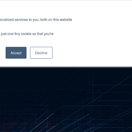
新聞室
活動
職缺
訂閱
nalized services to you, both on this website
務
資源
關於
聯絡我們
just one tiny cookie so that you're
Accept
Decline
Categories
標準認證測試
新聞室
關於GRL
線纜與連接器測試
產業洞見
徵才
相容性與設計驗證
技術文章
訊號與電源完整性測試
研討會資源
電量校正服務
晶片特性分析