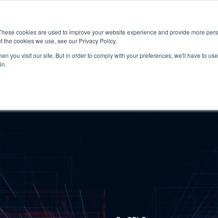
These cookies are used to improve your website experience and provide more perso
t the cookies we use, see our Privacy Policy.
應用
市場准入服務
服
n you visit our site. But in order to comply with your preferences, we'll have to use 
in.
產業