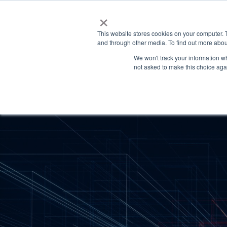
×
This website stores cookies on your computer. 
and through other media. To find out more abou
We won't track your information whe
not asked to make this choice aga
Latest News