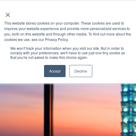
×
This website stores cookies on your computer. These cookies are used to
improve your website experience and provide more personalized services to
you, both on this website and through other media. To find out more about the
Latest News
Categories
cookies we use, see our Privacy Policy.
We won't track your information when you visit our site. But in order to
comply with your preferences, we'll have to use just one tiny cookie so
that you're not asked to make this choice again.
Accept
Decline