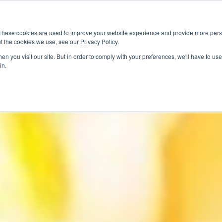
These cookies are used to improve your website experience and provide more perso
t the cookies we use, see our Privacy Policy.
應用
市場准入服務
服
n you visit our site. But in order to comply with your preferences, we'll have to use 
in.
產業