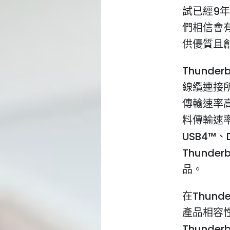
試已經9
們相信會有
供優質且
Thunde
線纜連接所
傳輸速率高
料傳輸速
USB4™、D
Thunde
品。
在Thun
產品相容
Thund