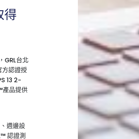
腦取得
者，GRL台北
品官方認證授
13 2-
t™產品提供
腦、週邊設
t™ 認證測