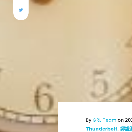
By
GRL Team
on 202
Thunderbolt
,
認證