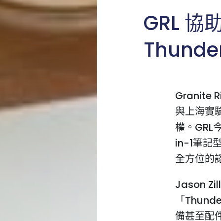
GRL 協
Thunde
Granit
與上海實
權。GRL今
in-1筆
全方位的
Jason Zi
「Thun
備甚至配件