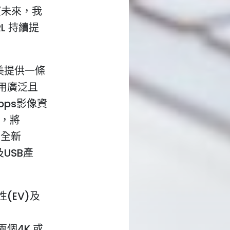
望未來，我
L 持續提
，完美提供一條
應用廣泛且
bps影像資
，將
合至全新
及USB產
(EV)及
，
兩個4K 或