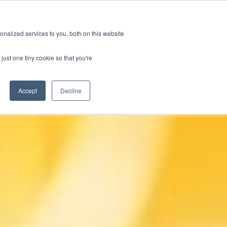
新聞室
活動
職缺
訂閱
nalized services to you, both on this website
務
資源
關於
聯絡我們
just one tiny cookie so that you're
Accept
Decline
Categories
標準認證測試
新聞室
關於GRL
線纜與連接器測試
產業洞見
徵才
相容性與設計驗證
技術文章
訊號與電源完整性測試
研討會資源
電量校正服務
晶片特性分析