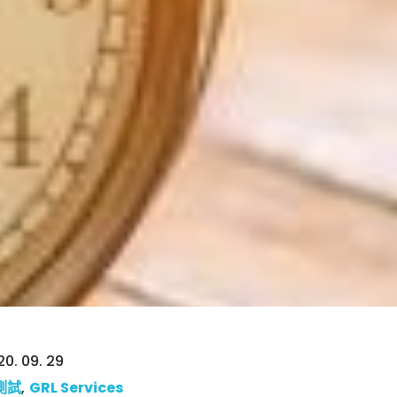
0. 09. 29
測試
,
GRL Services