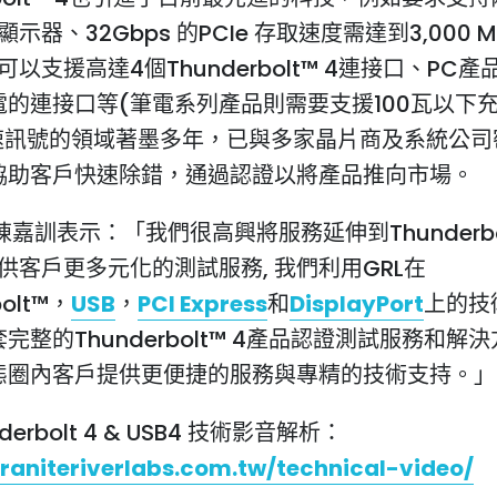
顯示器、32Gbps 的PCIe 存取速度需達到3,000 M
品可以支援高達4個Thunderbolt™ 4連接口、PC
電的連接口等(筆電系列產品則需要支援100瓦以下充
高速訊號的領域著墨多年，已與多家晶片商及系統公司
協助客戶快速除錯，通過認證以將產品推向市場。
EO陳嘉訓表示：「我們很高興將服務延伸到Thunderbo
提供客戶更多元化的測試服務, 我們利用GRL在
bolt™，
USB
，
PCI Express
和
DisplayPort
上的技
完整的Thunderbolt™ 4產品認證測試服務和解
態圈內客戶提供更便捷的服務與專精的技術支持。」
nderbolt 4 & USB4 技術影音解析：
graniteriverlabs.com.tw/technical-video/