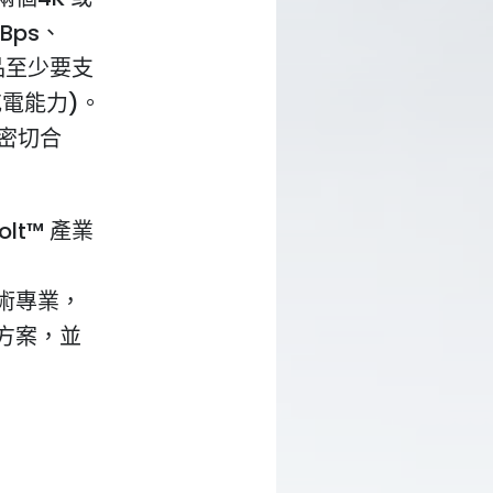
Bps、
產品至少要支
電能力)。
密切合
lt™ 產業
術專業，
決方案，並