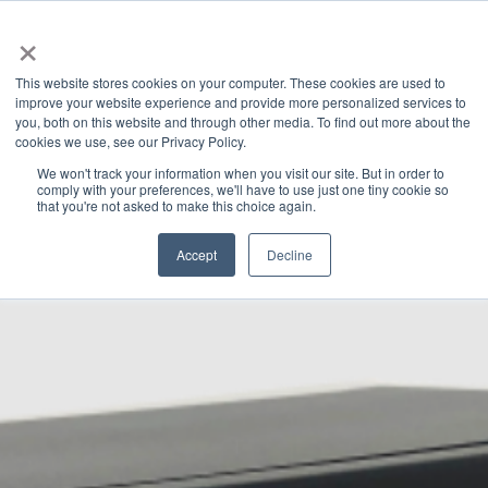
×
This website stores cookies on your computer. These cookies are used to
improve your website experience and provide more personalized services to
you, both on this website and through other media. To find out more about the
Latest News
Categories
cookies we use, see our Privacy Policy.
We won't track your information when you visit our site. But in order to
comply with your preferences, we'll have to use just one tiny cookie so
that you're not asked to make this choice again.
Accept
Decline