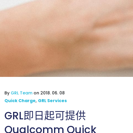
By
GRL Team
on 2018. 06. 08
Quick Charge
,
GRL Services
GRL即日起可提供
Qualcomm Quick