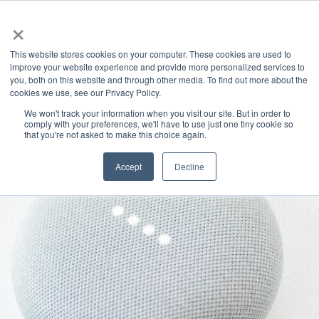
×
This website stores cookies on your computer. These cookies are used to
improve your website experience and provide more personalized services to
you, both on this website and through other media. To find out more about the
Latest News
Categories
cookies we use, see our Privacy Policy.
We won't track your information when you visit our site. But in order to
comply with your preferences, we'll have to use just one tiny cookie so
that you're not asked to make this choice again.
Accept
Decline