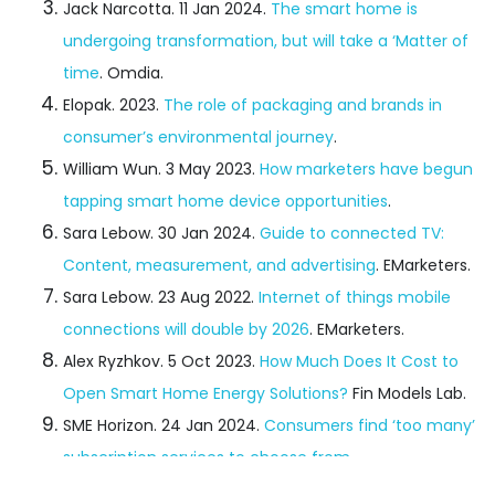
Jack Narcotta. 11 Jan 2024.
The smart home is
undergoing transformation, but will take a ‘Matter of
time
. Omdia.
Elopak. 2023.
The role of packaging and brands in
consumer’s environmental journey
.
William Wun. 3 May 2023.
How marketers have begun
tapping smart home device opportunities
.
Sara Lebow. 30 Jan 2024.
Guide to connected TV:
Content, measurement, and advertising
. EMarketers.
Sara Lebow. 23 Aug 2022.
Internet of things mobile
connections will double by 2026
. EMarketers.
Alex Ryzhkov. 5 Oct 2023.
How Much Does It Cost to
Open Smart Home Energy Solutions?
Fin Models Lab.
SME Horizon. 24 Jan 2024.
Consumers find ‘too many’
subscription services to choose from
.
WARC. 30 Nov 2022.
US consumers suffer subscription