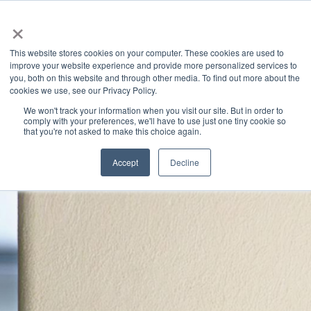
×
This website stores cookies on your computer. These cookies are used to
improve your website experience and provide more personalized services to
you, both on this website and through other media. To find out more about the
產業洞見
CATEGORIES
cookies we use, see our Privacy Policy.
We won't track your information when you visit our site. But in order to
comply with your preferences, we'll have to use just one tiny cookie so
that you're not asked to make this choice again.
Accept
Decline