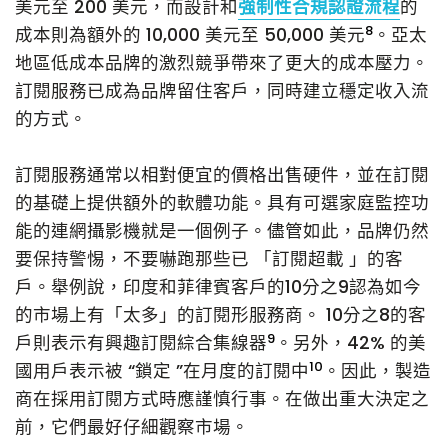
美元至 200 美元，而設計和
強制性合規認證流程
的
8
成本則為額外的 10,000 美元至 50,000 美元
。亞太
地區低成本品牌的激烈競爭帶來了更大的成本壓力。
訂閱服務已成為品牌留住客戶，同時建立穩定收入流
的方式。
訂閱服務通常以相對便宜的價格出售硬件，並在訂閱
的基礎上提供額外的軟體功能。具有可選家庭監控功
能的連網攝影機就是一個例子。儘管如此，品牌仍然
要保持警惕，不要嚇跑那些已 「訂閱超載 」的客
戶。舉例說，印度和菲律賓客戶的10分之9認為如今
的市場上有「太多」的訂閱形服務商。 10分之8的客
9
戶則表示有興趣訂閱綜合集線器
。另外，42% 的美
10
國用戶表示被 “鎖定 ”在月度的訂閱中
。因此，製造
商在採用訂閱方式時應謹慎行事。在做出重大決定之
前，它們最好仔細觀察市場。