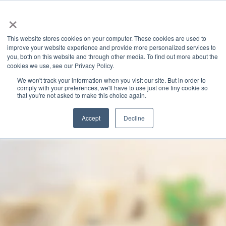
×
This website stores cookies on your computer. These cookies are used to
improve your website experience and provide more personalized services to
you, both on this website and through other media. To find out more about the
GRANITE RIVER LABS BLOG
CATEGORIES
cookies we use, see our Privacy Policy.
We won't track your information when you visit our site. But in order to
comply with your preferences, we'll have to use just one tiny cookie so
that you're not asked to make this choice again.
Accept
Decline