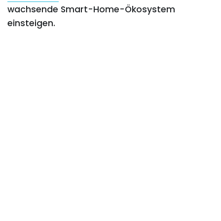
wachsende Smart-Home-Ökosystem
einsteigen.
SHARE
Published by
GRL Team
August 27, 2024