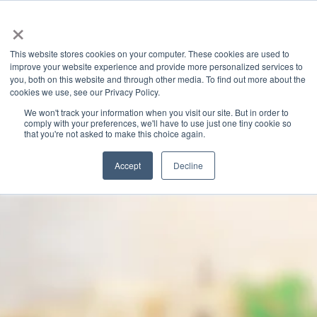
×
This website stores cookies on your computer. These cookies are used to
improve your website experience and provide more personalized services to
you, both on this website and through other media. To find out more about the
GRANITE RIVER LABS BLOG
CATEGORIES
cookies we use, see our Privacy Policy.
We won't track your information when you visit our site. But in order to
comply with your preferences, we'll have to use just one tiny cookie so
that you're not asked to make this choice again.
Accept
Decline