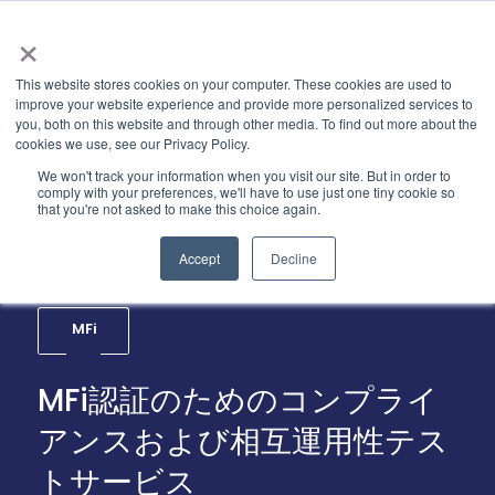
×
This website stores cookies on your computer. These cookies are used to
improve your website experience and provide more personalized services to
you, both on this website and through other media. To find out more about the
cookies we use, see our Privacy Policy.
We won't track your information when you visit our site. But in order to
comply with your preferences, we'll have to use just one tiny cookie so
that you're not asked to make this choice again.
Accept
Decline
MFi
MFi認証のためのコンプライ
アンスおよび相互運用性テス
トサービス