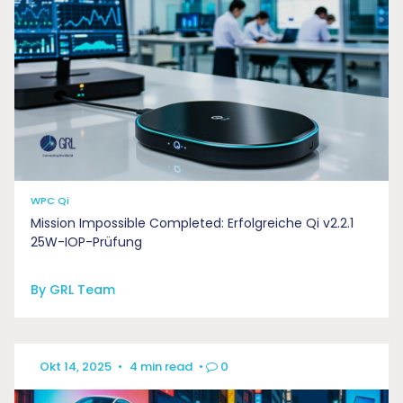
WPC Qi
Mission Impossible Completed: Erfolgreiche Qi v2.2.1
25W-IOP-Prüfung
By GRL Team
Okt 14, 2025
•
4 min read
•
0