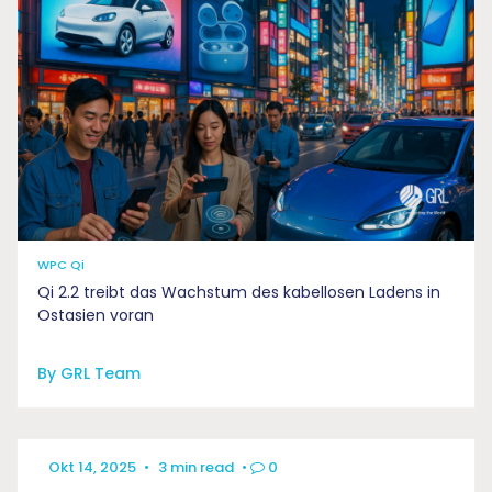
WPC Qi
Qi 2.2 treibt das Wachstum des kabellosen Ladens in
Ostasien voran
By GRL Team
Okt 14, 2025
•
3 min read
•
0