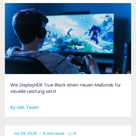
Wie DisplayHDR True Black einen neuen Maßstab für
visuelle Leistung setzt
By GRL Team
Jul 29, 2025
•
5 min read
•
0