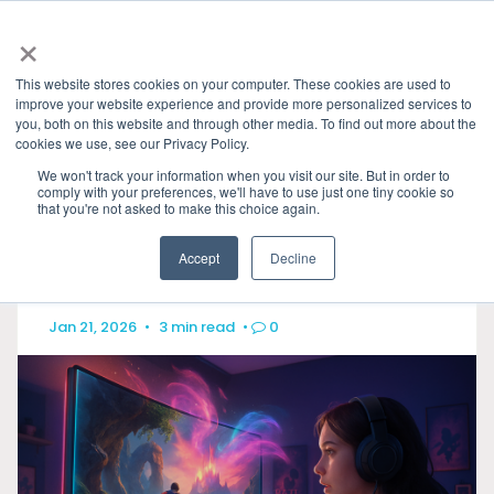
×
This website stores cookies on your computer. These cookies are used to
improve your website experience and provide more personalized services to
you, both on this website and through other media. To find out more about the
GRL Team
cookies we use, see our Privacy Policy.
HOME
»
INDUSTRY INSIGHTS
CATEGORIES
We won't track your information when you visit our site. But in order to
comply with your preferences, we'll have to use just one tiny cookie so
that you're not asked to make this choice again.
Accept
Decline
Jan 21, 2026
•
3 min read
•
0