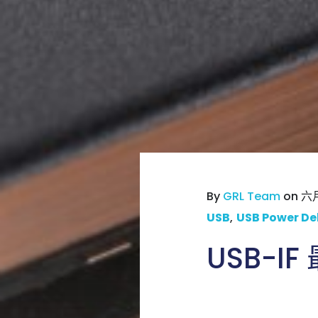
By
GRL Team
on 六月
USB
,
USB Power De
USB-IF