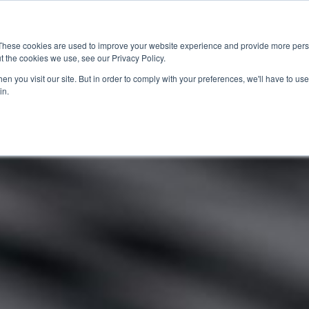
These cookies are used to improve your website experience and provide more perso
t the cookies we use, see our Privacy Policy.
應用
市場准入服務
服
n you visit our site. But in order to comply with your preferences, we'll have to use 
in.
產業