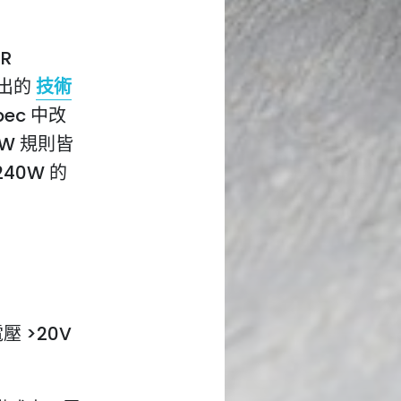
R
推出的
技術
pec 中改
0W 規則皆
40W 的
壓 >20V