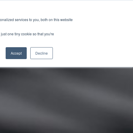
新聞室
活動
職缺
訂閱
nalized services to you, both on this website
務
資源
關於
聯絡我們
just one tiny cookie so that you're
Accept
Decline
CATEGORIES
標準認證測試
新聞室
關於GRL
線纜與連接器測試
產業洞見
徵才
相容性與設計驗證
技術文章
訊號與電源完整性測試
研討會資源
電量校正服務
晶片特性分析