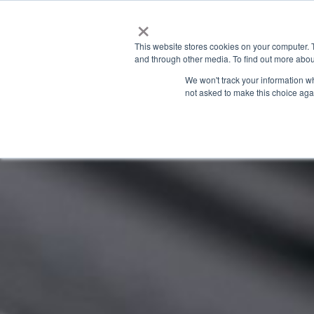
×
This website stores cookies on your computer. 
and through other media. To find out more abou
We won't track your information whe
not asked to make this choice aga
GRANITE RIVER LABS BLOG