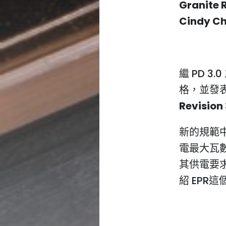
Granite 
Cindy C
繼 PD 3.
格，並發
Revision 
新的規範
電最大瓦數
其供電要求
紹 EPR