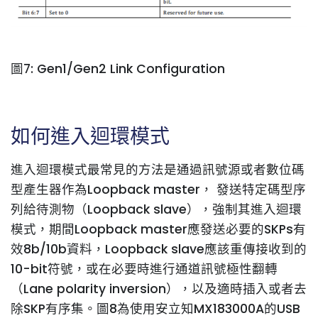
圖7: Gen1/Gen2 Link Configuration
如何進入迴環模式
進入迴環模式最常見的方法是通過訊號源或者數位碼
型產生器作為Loopback master， 發送特定碼型序
列給待測物（Loopback slave），強制其進入迴環
模式，期間Loopback master應發送必要的SKPs有
效8b/10b資料，Loopback slave應該重傳接收到的
10-bit符號，或在必要時進行通道訊號極性翻轉
（Lane polarity inversion），以及適時插入或者去
除SKP有序集。圖8為使用安立知MX183000A的USB