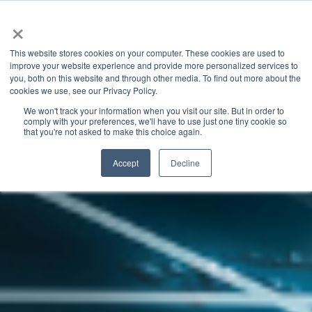
×
This website stores cookies on your computer. These cookies are used to
improve your website experience and provide more personalized services to
you, both on this website and through other media. To find out more about the
GRANITE RIVER LABS BLOG
CATEGORIES
cookies we use, see our Privacy Policy.
We won't track your information when you visit our site. But in order to
comply with your preferences, we'll have to use just one tiny cookie so
that you're not asked to make this choice again.
Accept
Decline