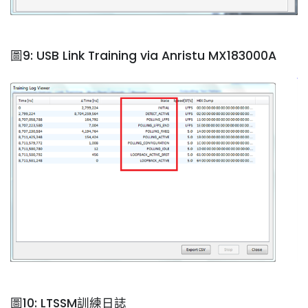
圖9: USB Link Training via Anristu MX183000A
圖10: LTSSM訓練日誌