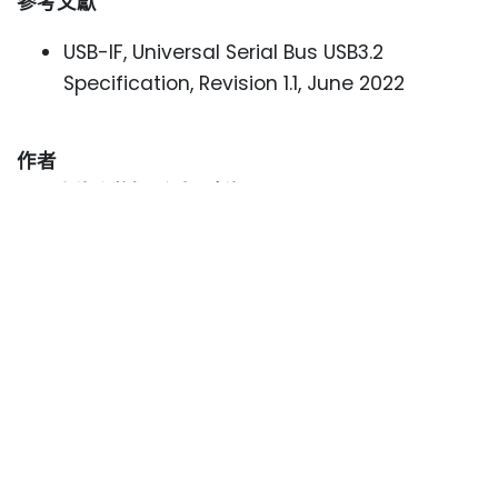
參考文獻
USB-IF, Universal Serial Bus USB3.2
Specification, Revision 1.1, June 2022
作者
GRL上海 測試工程師 陳海 Sea Chen，
擁有7年的測試經驗，目前主要負責USB2、USB3相
關技術的產品認證測試，亦熟悉PCIE，SATA等介面
測試。
聯絡我們了解更多
本文件中規格特性及其說明若有修改恕不另行通