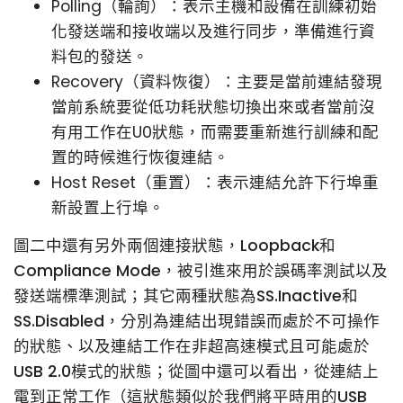
Polling（輪詢）：表示主機和設備在訓練初始
化發送端和接收端以及進行同步，準備進行資
料包的發送。
Recovery（資料恢復）：主要是當前連結發現
當前系統要從低功耗狀態切換出來或者當前沒
有用工作在U0狀態，而需要重新進行訓練和配
置的時候進行恢復連結。
Host Reset（重置）：表示連結允許下行埠重
新設置上行埠。
圖二中還有另外兩個連接狀態，Loopback和
Compliance Mode，被引進來用於誤碼率測試以及
發送端標準測試；其它兩種狀態為SS.Inactive和
SS.Disabled，分別為連結出現錯誤而處於不可操作
的狀態、以及連結工作在非超高速模式且可能處於
USB 2.0模式的狀態；從圖中還可以看出，從連結上
電到正常工作（這狀態類似於我們將平時用的USB