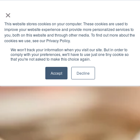
×
This website stores cookies on your computer. These cookies are used to
improve your website experience and provide more personalized services to
you, both on this website and through other media. To find out more about the
GRANITE RIVER LABS BLOG
CATEGORIES
cookies we use, see our Privacy Policy.
We won't track your information when you visit our site. But in order to
comply with your preferences, we'll have to use just one tiny cookie so
that you're not asked to make this choice again.
Accept
Decline