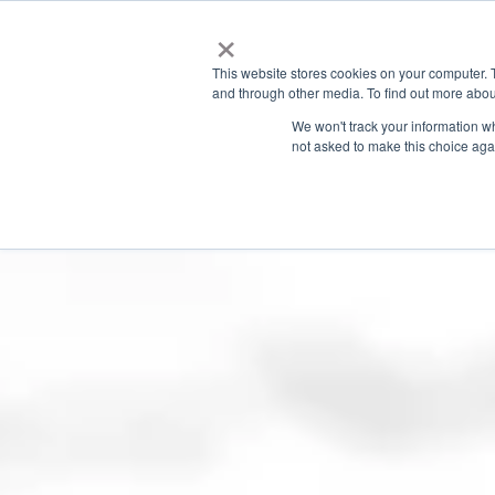
×
This website stores cookies on your computer. 
and through other media. To find out more abou
We won't track your information whe
not asked to make this choice aga
GRANITE RIVER LABS BLOG