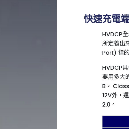
快速充電端口
HVDCP全名
所定義出來的
Port)
HVDCP
要用多大的
B。 Cla
12V外，
2.0。