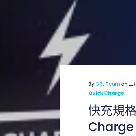
By
GRL Team
on 三月
Quick Charge
快充規格 Q
Charg