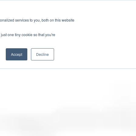
新聞室
活動
職缺
訂閱
nalized services to you, both on this website
務
資源
關於
聯絡我們
just one tiny cookie so that you're
Accept
Decline
CATEGORIES
標準認證測試
新聞室
關於GRL
線纜與連接器測試
產業洞見
徵才
相容性與設計驗證
技術文章
訊號與電源完整性測試
研討會資源
電量校正服務
晶片特性分析