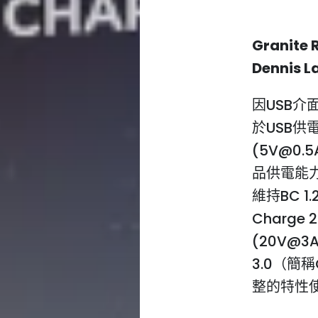
Granite 
Dennis L
因USB
於USB供
(5V@0.5
品供電能力
維持BC 1
Charge
(20V@
3.0（簡稱
整的特性