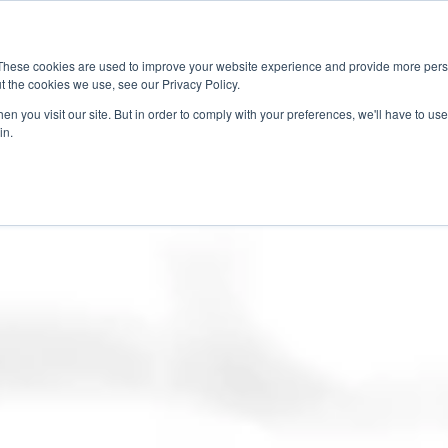
These cookies are used to improve your website experience and provide more perso
t the cookies we use, see our Privacy Policy.
應用
市場准入服務
服
n you visit our site. But in order to comply with your preferences, we'll have to use 
in.
產業