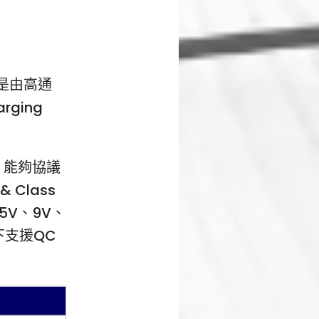
t，是由高通
rging
力，能夠協議
Class
了5V、9V、
下支援QC