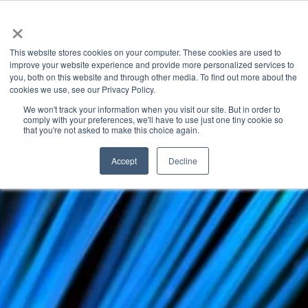
×
This website stores cookies on your computer. These cookies are used to
improve your website experience and provide more personalized services to
you, both on this website and through other media. To find out more about the
GRANITE RIVER LABS BLOG
CATEGORIES
cookies we use, see our Privacy Policy.
We won't track your information when you visit our site. But in order to
comply with your preferences, we'll have to use just one tiny cookie so
that you're not asked to make this choice again.
Accept
Decline