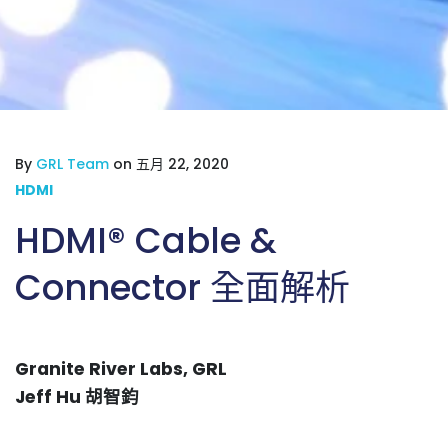
By
GRL Team
on 五月 22, 2020
HDMI
HDMI® Cable &
Connector 全面解析
Granite River Labs, GRL
Jeff Hu
胡智鈞