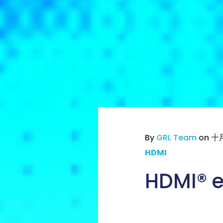
By
GRL Team
on 十月 
HDMI
HDMI