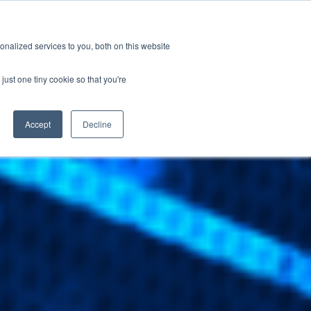
新聞室
活動
職缺
訂閱
nalized services to you, both on this website
務
資源
關於
聯絡我們
just one tiny cookie so that you're
Accept
Decline
CATEGORIES
標準認證測試
新聞室
關於GRL
線纜與連接器測試
產業洞見
徵才
相容性與設計驗證
技術文章
訊號與電源完整性測試
研討會資源
電量校正服務
晶片特性分析