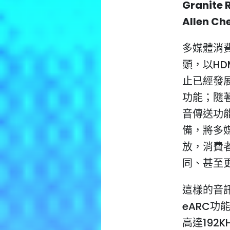
Granite 
Allen C
多媒體消
頭，以H
止已經發
功能；隨
音傳送功
備，將多
放，消費
同、甚至
這樣的音
eARC功
高達192KH