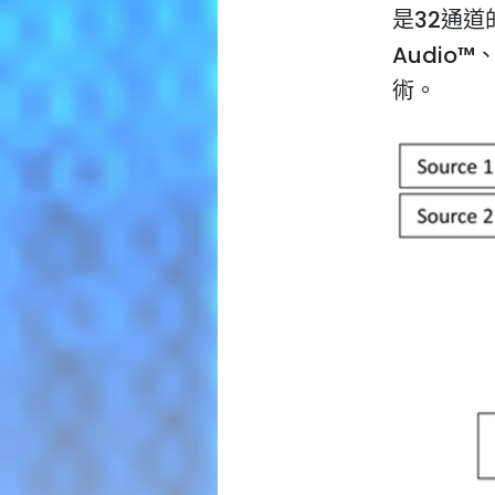
是32通道
Audio™、
術。