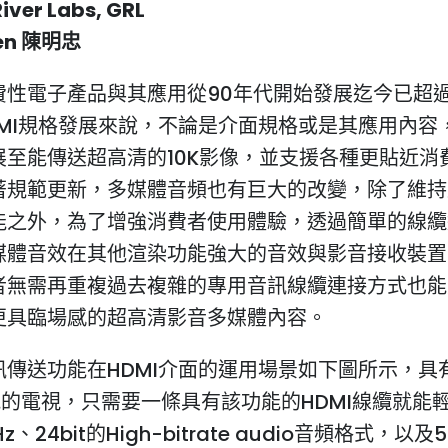
River Labs, GRL
hen 陳明忠
費性電子產品與其應用從90年代開始發展迄今已超過
DMI規格發展來說，不論是介面規格或是其應用內容
展至能傳送超高清的10K影像，並支援各種更貼近消
著規範更新，多媒體音頻也有巨大的改變，除了維持
能之外，為了增強消費者使用體驗，透過簡單的線纜
媒體音效在其他渲染功能強大的音效與影音接收裝置
者無需再重複過去複雜的專用音訊線纜連接方式也能
更具臨場感的超高清影音多媒體內容。
訊傳送功能在HDMI介面的運用場景如下圖所示，具有
能的電視，只需要一條具有該功能的HDMI線纜就能
z、24bit的High-bitrate audio音頻格式，以及5.