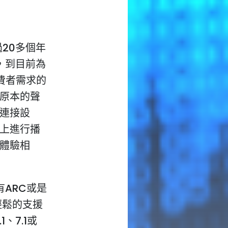
20多個年
，到目前為
費者需求的
原本的聲
連接設
上進行播
體驗相
ARC或是
輕鬆的支援
1、7.1或