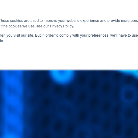
These cookies are used to improve your website experience and provide more perso
t the cookies we use, see our Privacy Policy.
應用
市場准入服務
服
n you visit our site. But in order to comply with your preferences, we'll have to use 
in.
產業