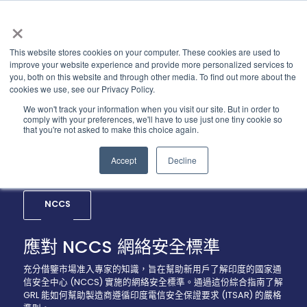
×
This website stores cookies on your computer. These cookies are used to
improve your website experience and provide more personalized services to
you, both on this website and through other media. To find out more about the
cookies we use, see our Privacy Policy.
We won't track your information when you visit our site. But in order to
comply with your preferences, we'll have to use just one tiny cookie so
that you're not asked to make this choice again.
Accept
Decline
NCCS
應對 NCCS 網絡安全標準
充分借鑒市場准入專家的知識，旨在幫助新用戶了解印度的國家通
信安全中心 (NCCS) 實施的網絡安全標準。通過這份綜合指南了解
GRL 能如何幫助製造商遵循印度電信安全保證要求 (ITSAR) 的嚴格