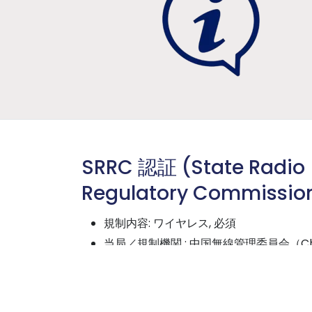
SRRC 認証 (State Radio
Regulatory Commissio
規制内容
:
ワイヤレス
,
必須
当局／規制機関
:
中国無線管理委員会（
C
Radio Regulation Committee (SRRC)
国工業情報化部（
MIIT
）の一部門
認証ロゴまたは認証番号の表示が必要