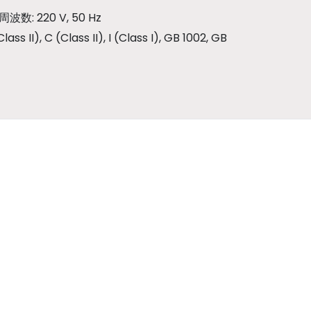
周波数
: 220 V, 50 Hz
Class II), C (Class II), I (Class I), GB 1002, GB