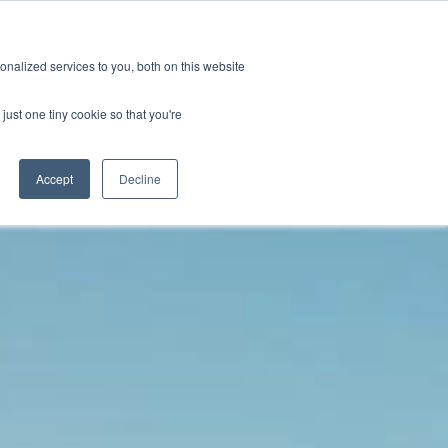
拠点一覧
採用情報
メール購読
nalized services to you, both on this website
新情報
企業概要
お問い合わせ
just one tiny cookie so that you're
Accept
Decline
試験
最新ニュース
概要
クター
プレスリリース
採用情報
コネクティビティ・データベース & テストサービス）
産業紹介
ー・インテグリティ
技術ブログ
PHY 最適化
サルティング／トレーニング