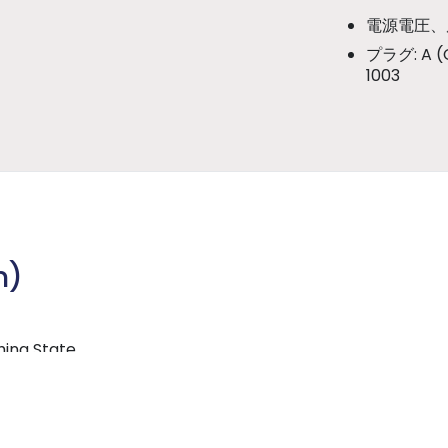
電源電圧、
プラグ
: A (
1003
n)
hina State
）
,
中華人民共和