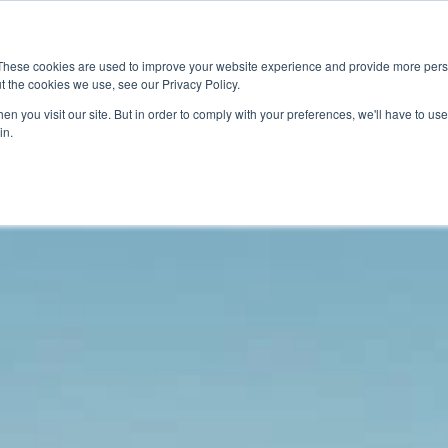
最新情報
イベント
グローバル
These cookies are used to improve your website experience and provide more perso
t the cookies we use, see our Privacy Policy.
車載
マーケットアクセス
サービス
最
n you visit our site. But in order to comply with your preferences, we'll have to use 
in.
規格試験・認証
ケーブル／コネ
GTrusted（
シグナル／パワ
IC性能評価試験／
デバッグ／コン