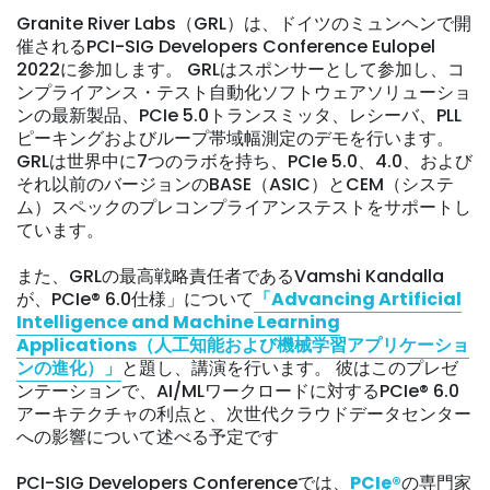
Granite River Labs（GRL）は、ドイツのミュンヘンで開
催されるPCI-SIG Developers Conference Eulopel
2022に参加します。 GRLはスポンサーとして参加し、コ
ンプライアンス・テスト自動化ソフトウェアソリューショ
ンの最新製品、PCIe 5.0トランスミッタ、レシーバ、PLL
ピーキングおよびループ帯域幅測定のデモを行います。
GRLは世界中に7つのラボを持ち、PCIe 5.0、4.0、および
それ以前のバージョンのBASE（ASIC）とCEM（システ
ム）スペックのプレコンプライアンステストをサポートし
ています。
また、GRLの最高戦略責任者であるVamshi Kandalla
が、PCIe® 6.0仕様」について
「Advancing Artificial
Intelligence and Machine Learning
Applications（人工知能および機械学習アプリケーショ
ンの進化）」
と題し、講演を行います。 彼はこのプレゼ
ンテーションで、AI/MLワークロードに対するPCIe® 6.0
アーキテクチャの利点と、次世代クラウドデータセンター
への影響について述べる予定です
PCI-SIG Developers Conferenceでは、
PCIe®
の専門家