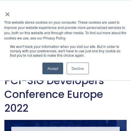
×
This website stores cookies on your computer. These cookies are used to
improve your website experience and provide more personalized services to
Latest & Past Events | Granite River Labs
» Latest
you, both on this website and through other media. To find out more about the
cookies we use, see our Privacy Policy.
Articles
Categories
We won't track your information when you visit our site. But in order to
comply with your preferences, we'll have to use just one tiny cookie so
that you're not asked to make this choice again.
PCI Express
Accept
Decline
9 26, 2022
•
GRL Team
PCI-SIG Developers
Conference Europe
2022