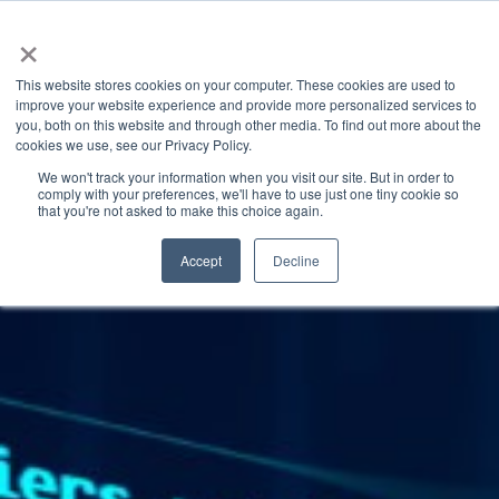
×
This website stores cookies on your computer. These cookies are used to
improve your website experience and provide more personalized services to
you, both on this website and through other media. To find out more about the
GRANITE RIVER LABS BLOG
CATEGORIES
cookies we use, see our Privacy Policy.
We won't track your information when you visit our site. But in order to
comply with your preferences, we'll have to use just one tiny cookie so
that you're not asked to make this choice again.
Accept
Decline