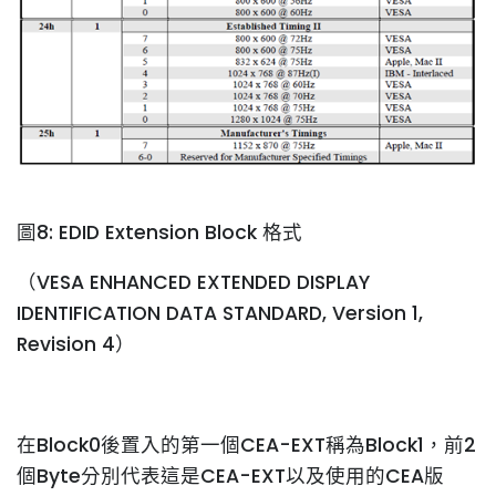
圖8: EDID Extension Block 格式
（VESA ENHANCED EXTENDED DISPLAY
IDENTIFICATION DATA STANDARD, Version 1,
Revision 4）
在Block0後置入的第一個CEA-EXT稱為Block1，前2
個Byte分別代表這是CEA-EXT以及使用的CEA版