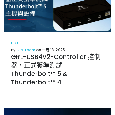
USB
By
GRL Team
on 十月 13, 2025
GRL-USB4V2-Controller 控制
器，正式獲準測試
Thunderbolt™ 5 &
Thunderbolt™ 4