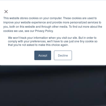
×
This website stores cookies on your computer. These cookies are used to
improve your website experience and provide more personalized services to
you, both on this website and through other media. To find out more about the
Latest News
Categories
cookies we use, see our Privacy Policy.
We won't track your information when you visit our site. But in order to
comply with your preferences, we'll have to use just one tiny cookie so
that you're not asked to make this choice again.
Accept
Decline