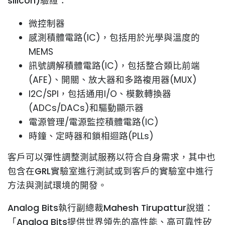
silicon)驗證：
微控制器
感測積體電路(IC)，包括用於光學與溫度的
MEMS
訊號調解積體電路(IC)，包括整合類比前端
(AFE)、開關、放大器和多路複用器(MUX)
I2C/SPI，包括通用I/O、模數轉換器
(ADCs/DACs)和驅動顯示器
電源管理/電源監控積體電路(IC)
時鐘、定時器和鎖相迴路(PLLs)
客戶可以彈性調整測試服務以符合自身需求，其中也
包含在GRL實驗室進行測試或到客戶的實驗室中進行
方法與測試環境的開發。
Analog Bits執行副總裁Mahesh Tirupattur說道：
「Analog Bits提供世界領先的高性能、高可靠性矽