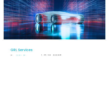
GRL Services
By
GRL Team
on 六月 16, 2025
GRL 以促進者與董事會成員資格
加入 OpenGMSL™ 協會，攜手
推動全球車載連接標準化