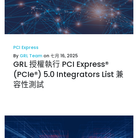
PCI Express
By
GRL Team
on 七月 16, 2025
GRL 授權執行 PCI Express®
(PCIe®) 5.0 Integrators List 兼
容性測試