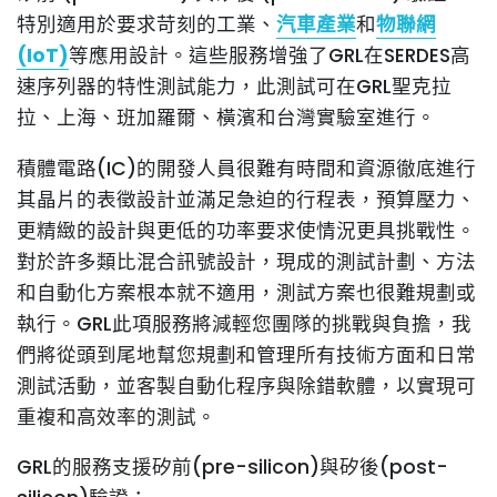
特別適用於要求苛刻的工業、
汽車產業
和
物聯網
(IoT)
等應用設計。這些服務增強了GRL在SERDES高
速序列器的特性測試能力，此測試可在GRL聖克拉
拉、上海、班加羅爾、橫濱和台灣實驗室進行。
積體電路(IC)的開發人員很難有時間和資源徹底進行
其晶片的表徵設計並滿足急迫的行程表，預算壓力、
更精緻的設計與更低的功率要求使情況更具挑戰性。
對於許多類比混合訊號設計，現成的測試計劃、方法
和自動化方案根本就不適用，測試方案也很難規劃或
執行。GRL此項服務將減輕您團隊的挑戰與負擔，我
們將從頭到尾地幫您規劃和管理所有技術方面和日常
測試活動，並客製自動化程序與除錯軟體，以實現可
重複和高效率的測試。
GRL的服務支援矽前(pre-silicon)與矽後(post-