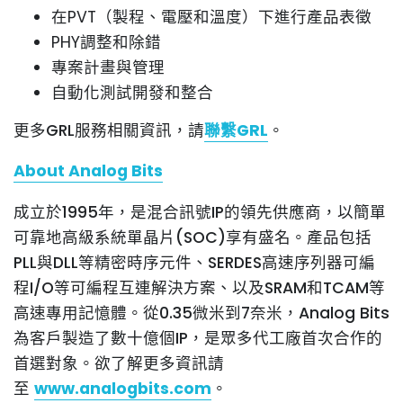
在PVT（製程、電壓和溫度）下進行產品表徵
PHY調整和除錯
專案計畫與管理
自動化測試開發和整合
更多GRL服務相關資訊，請
聯繫GRL
。
About Analog Bits
成立於1995年，是混合訊號IP的領先供應商，以簡單
可靠地高級系統單晶片(SOC)享有盛名。產品包括
PLL與DLL等精密時序元件、SERDES高速序列器可編
程I/O等可編程互連解決方案、以及SRAM和TCAM等
高速專用記憶體。從0.35微米到7奈米，Analog Bits
為客戶製造了數十億個IP，是眾多代工廠首次合作的
首選對象。欲了解更多資訊請
至
www.analogbits.com
。