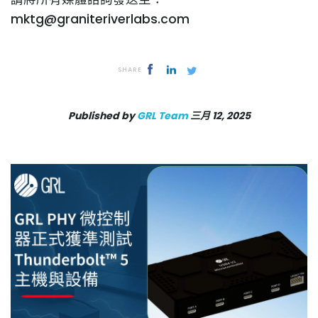
mktg@graniteriverlabs.com
SHARE
Published by
GRL Team
三月 12, 2025