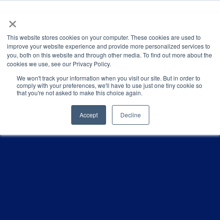
×
This website stores cookies on your computer. These cookies are used to
improve your website experience and provide more personalized services to
you, both on this website and through other media. To find out more about the
Latest News
Categories
cookies we use, see our Privacy Policy.
We won't track your information when you visit our site. But in order to
comply with your preferences, we'll have to use just one tiny cookie so
that you're not asked to make this choice again.
Accept
Decline