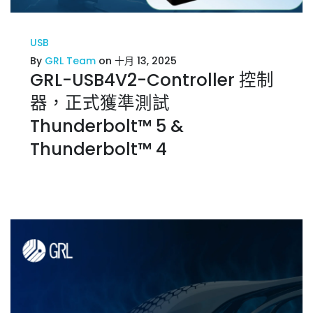
USB
By
GRL Team
on 十月 13, 2025
GRL-USB4V2-Controller 控制
器，正式獲準測試
Thunderbolt™ 5 &
Thunderbolt™ 4