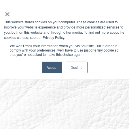
×
This website stores cookies on your computer. These cookies are used to
improve your website experience and provide more personalized services to
you, both on this website and through other media. To find out more about the
Latest News
Categories
cookies we use, see our Privacy Policy.
We won't track your information when you visit our site. But in order to
comply with your preferences, we'll have to use just one tiny cookie so
that you're not asked to make this choice again.
Accept
Decline