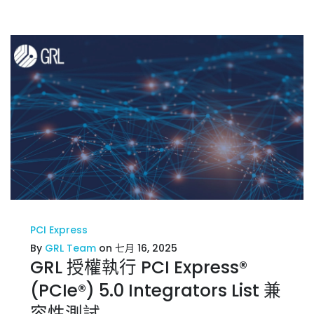
PCI Express
By
GRL Team
on 七月 16, 2025
GRL 授權執行 PCI Express®
(PCIe®) 5.0 Integrators List 兼
容性測試