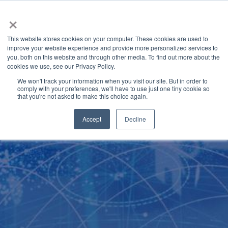
×
This website stores cookies on your computer. These cookies are used to
improve your website experience and provide more personalized services to
you, both on this website and through other media. To find out more about the
Latest News
Categories
cookies we use, see our Privacy Policy.
We won't track your information when you visit our site. But in order to
comply with your preferences, we'll have to use just one tiny cookie so
that you're not asked to make this choice again.
Accept
Decline