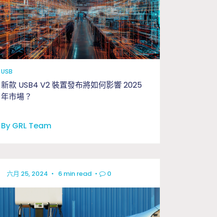
工程與應用問題釐清驗證
USB
新款 USB4 V2 裝置發布將如何影響 2025
年市場？
By GRL Team
六月 25, 2024
•
6 min read
•
0