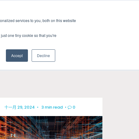
新聞室
活動
職缺
訂閱
nalized services to you, both on this website
務
資源
關於
聯絡我們
just one tiny cookie so that you're
Accept
Decline
CATEGORIES
標準認證測試
新聞室
關於GRL
線纜與連接器測試
產業洞見
徵才
相容性與設計驗證
技術文章
十一月 29, 2024
•
3 min read
•
0
訊號與電源完整性測試
研討會資源
電量校正服務
晶片特性分析