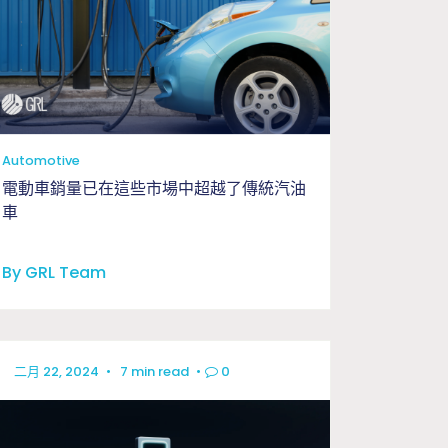
Automotive
電動車銷量已在這些市場中超越了傳統汽油
車
By GRL Team
二月 22, 2024
•
7 min read
•
0