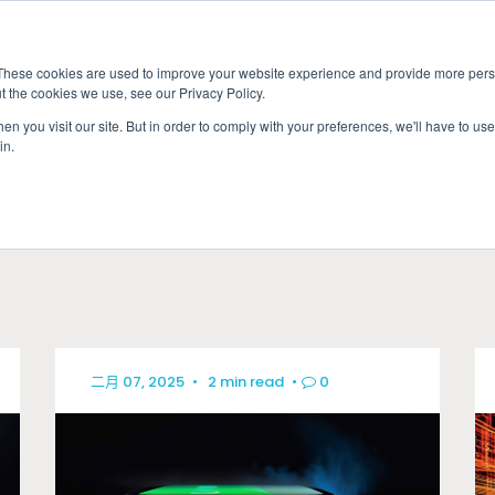
These cookies are used to improve your website experience and provide more perso
t the cookies we use, see our Privacy Policy.
應用
市場准入服務
服
n you visit our site. But in order to comply with your preferences, we'll have to use 
in.
產業
二月 07, 2025
•
2 min read
•
0