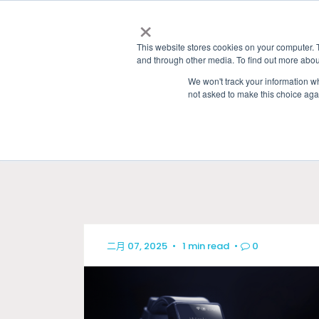
×
This website stores cookies on your computer. 
and through other media. To find out more abou
We won't track your information whe
not asked to make this choice aga
HOME
»
產業洞見
» LATEST ARTICLES
二月 07, 2025
•
1 min read
•
0