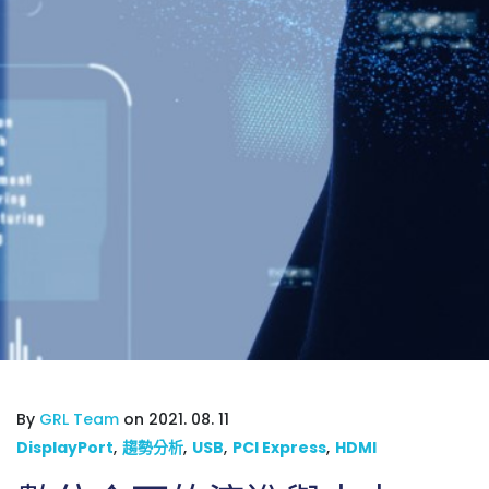
By
GRL Team
on 2021. 08. 11
DisplayPort
,
趨勢分析
,
USB
,
PCI Express
,
HDMI