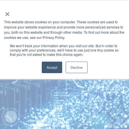
×
This website stores cookies on your computer. These cookies are used to
improve your website experience and provide more personalized services to
you, both on this website and through other media. To find out more about the
產業洞見
CATEGORIES
cookies we use, see our Privacy Policy.
We won't track your information when you visit our site. But in order to
comply with your preferences, we'll have to use just one tiny cookie so
that you're not asked to make this choice again.
Accept
Decline