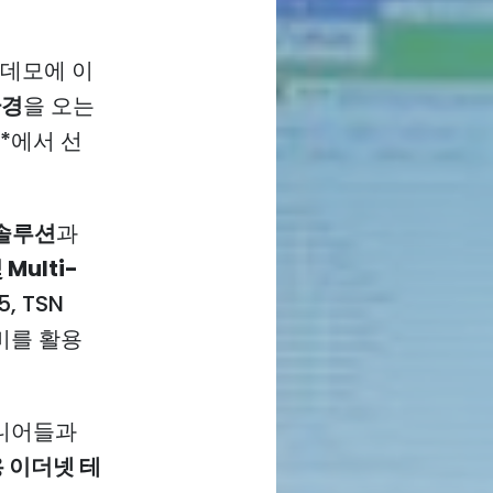
 데모에 이
환경
을 오는
이)*에서 선
 솔루션
과
Multi-
5, TSN
장비를 활용
지니어들과
 이더넷 테