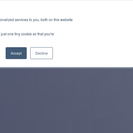
이벤트
글로벌 오피스
구독
nalized services to you, both on this website
 자료
GRL 소개
Contact Us
just one tiny cookie so that you're
Accept
Decline
CATEGORIES
인증
 뉴스
About GRL
스트리 인사이트
Careers
 블로그
석
자료 & 출간물
튜닝