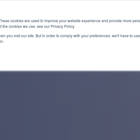
뉴스
These cookies are used to improve your website experience and provide more perso
t the cookies we use, see our Privacy Policy.
적용 분야
국제 인증(MAS)
인증 테스트
뉴스 및
n you visit our site. But in order to comply with your preferences, we'll have to use 
in.
산업
컴플라이언스 시험 및 
최신
기술
케이블 및 커넥터 시험
인더
상호호환성 및 설계검증
기술
신호 및 전력 무결성 분
발표 
IC 특성 분석 및 PHY 
디버깅, 컨설팅 & 교육