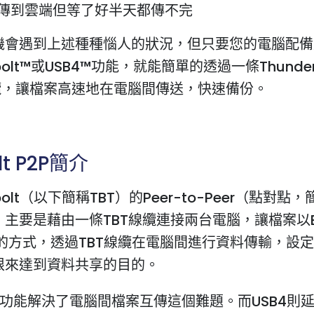
傳到雲端但等了好半天都傳不完
機會遇到上述種種惱人的狀況，但只要您的電腦配備
rbolt™或USB4™功能，就能簡單的透過一條Thunder
線纜，讓檔案高速地在電腦間傳送，快速備份。
lt P2P簡介
rbolt（以下簡稱TBT）的Peer-to-Peer（點對點，
主要是藉由一條TBT線纜連接兩台電腦，讓檔案以Eth
TBT的方式，透過TBT線纜在電腦間進行資料傳輸，設
限來達到資料共享的目的。
2P功能解決了電腦間檔案互傳這個難題。而USB4則