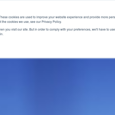
These cookies are used to improve your website experience and provide more perso
t the cookies we use, see our Privacy Policy.
應用
市場准入服務
服
n you visit our site. But in order to comply with your preferences, we'll have to use 
in.
產業