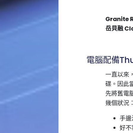
Granite 
岳貝融 Cla
電腦配備Thu
一直以來，
碟。因此
先將舊電
幾個狀況
手邊
好不