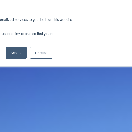
新聞室
活動
職缺
訂閱
nalized services to you, both on this website
務
資源
關於
聯絡我們
just one tiny cookie so that you're
Accept
Decline
CATEGORIES
標準認證測試
新聞室
關於GRL
線纜與連接器測試
產業洞見
徵才
相容性與設計驗證
技術文章
訊號與電源完整性測試
研討會資源
電量校正服務
晶片特性分析