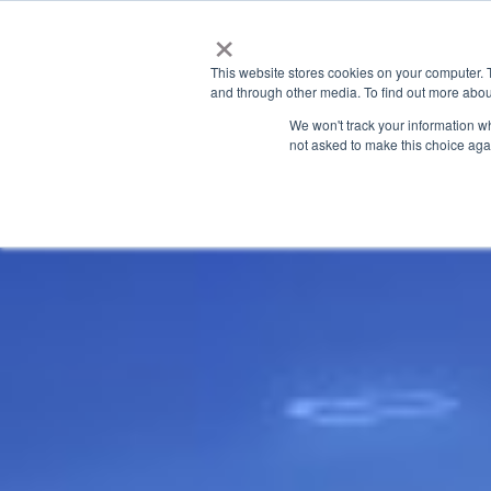
×
This website stores cookies on your computer. 
and through other media. To find out more abou
We won't track your information whe
not asked to make this choice aga
GRANITE RIVER LABS BLOG