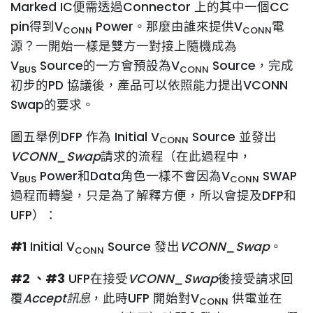
Marked IC便需透過Connector 上的其中一個CC
pin得到V
Power。那麼由誰來提供V
電
CONN
CONN
源？一開始一樣是雙方一對接上隨機成為
V
Source的一方會預設為V
Source，完成
BUS
CONN
初步的PD 協議後，產品可以依照能力提出VCONN
Swap的要求。
圖五舉例DFP 作為 Initial V
Source 並發出
CONN
VCONN_Swap
請求的流程（在此過程中，
V
Power和Data角色一樣不會因為V
SWAP
BUS
CONN
過程而轉變，只是為了解釋方便，所以會提及DFP和
UFP）：
#1
Initial V
Source 發出
VCONN_Swap
。
CONN
#2
、#3
UFP在接受
VCONN_Swap
後接受請求回
覆
Accept
訊息
，此時UFP 開始對V
供電並在
CONN