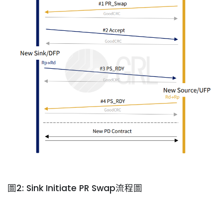
圖2: Sink Initiate PR Swap流程圖