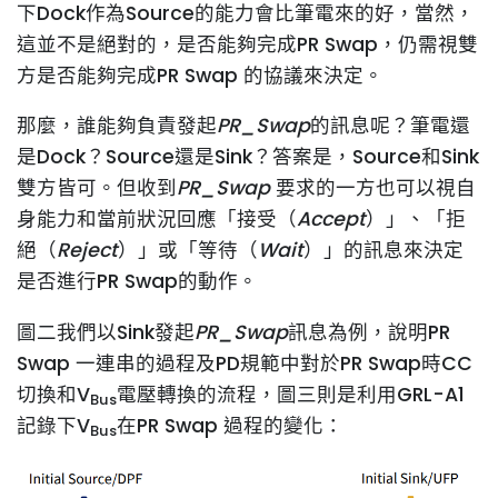
下Dock作為Source的能力會比筆電來的好，當然，
這並不是絕對的，是否能夠完成PR Swap，仍需視雙
方是否能夠完成PR Swap 的協議來決定。
那麼，誰能夠負責發起
PR_Swap
的訊息呢？筆電還
是Dock？Source還是Sink？答案是，Source和Sink
雙方皆可。但收到
PR_Swap
要求的一方也可以視自
身能力和當前狀況回應「接受（
Accept
）」、「拒
絕（
Reject
）」或「等待（
Wait
）」的訊息來決定
是否進行PR Swap的動作。
圖二我們以Sink發起
PR_Swap
訊息為例，說明PR
Swap 一連串的過程及PD規範中對於PR Swap時CC
切換和V
電壓轉換的流程，圖三則是利用GRL-A1
Bus
記錄下V
在PR Swap 過程的變化：
Bus