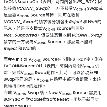
tVONNSourceOn（表四）時間內發出
PS_RDY
；假
如接收
VCONN_Swap
的一方不接受V
Swap或
CONN
是需要V
Source等待，則可在收到
CONN
VCONN_Swap
的請求後分別發出
Reject
和
Wait
的
訊息，若是不支援當V
Source則可發
CONN
Not_Supported
。但要注意若收到
VCONN_Swap
請求的一方現為V
Source，那麼是不能夠
CONN
Reject
和
Wait
的。
而
#4
Initial V
Source在收到PS_RDY後，則在
CONN
tVCONNSourceOff（表四）時間內關閉V
供
CONN
電，完成V
Swap動作。此時，可以發現與PR
CONN
Swap不同的是，V
在過程中都不會斷電，來確
CONN
保維持Cable的運作。
完成 V
Swap 後，New V
Source 需要用
CONN
CONN
SOP’/SOP” 對Cable做Soft Reset，用以重新同步
Message ID。