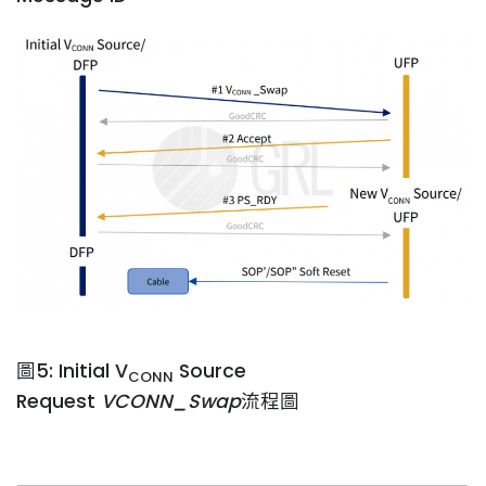
圖5: Initial V
Source
CONN
Request
VCONN_Swap
流程圖