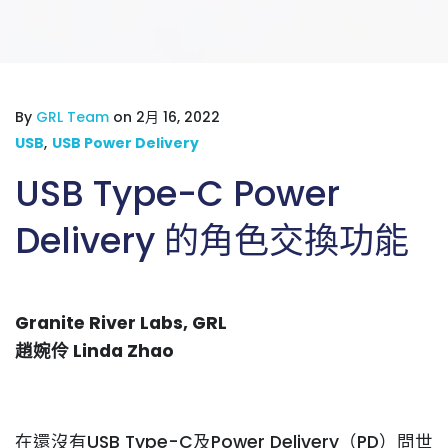
By
GRL Team
on 2月 16, 2022
USB
,
USB Power Delivery
USB Type-C Power
Delivery 的角色交換功能
Granite River Labs, GRL
趙婉伶 Linda Zhao
在還沒有USB Type-C及Power Delivery（PD）問世