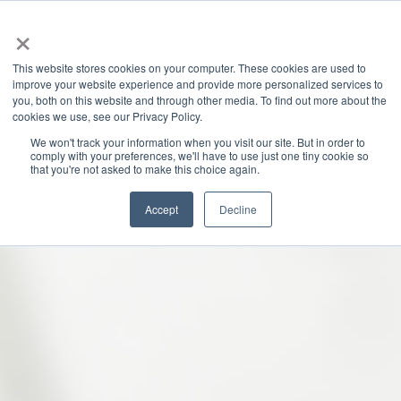
×
This website stores cookies on your computer. These cookies are used to
improve your website experience and provide more personalized services to
you, both on this website and through other media. To find out more about the
GRANITE RIVER LABS BLOG
CATEGORIES
cookies we use, see our Privacy Policy.
We won't track your information when you visit our site. But in order to
comply with your preferences, we'll have to use just one tiny cookie so
that you're not asked to make this choice again.
Accept
Decline