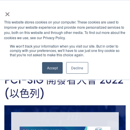
×
This website stores cookies on your computer. These cookies are used to
improve your website experience and provide more personalized services to
Latest & Past Events | Granite River Labs
» Latest
you, both on this website and through other media. To find out more about the
cookies we use, see our Privacy Policy.
Articles
Categories
We won't track your information when you visit our site. But in order to
comply with your preferences, we'll have to use just one tiny cookie so
that you're not asked to make this choice again.
PCI Express
Accept
Decline
九月 19, 2022
•
GRL Team
PCI-SIG 開發者大會 2022
(以色列)