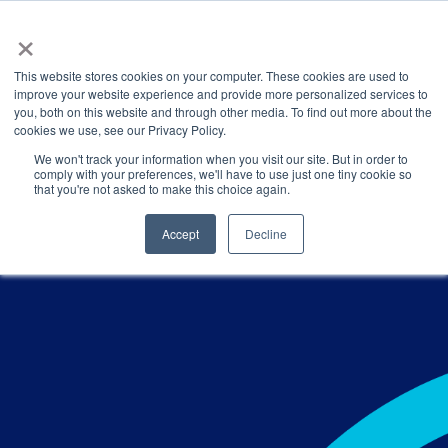
×
This website stores cookies on your computer. These cookies are used to
improve your website experience and provide more personalized services to
you, both on this website and through other media. To find out more about the
Latest News
Categories
cookies we use, see our Privacy Policy.
We won't track your information when you visit our site. But in order to
comply with your preferences, we'll have to use just one tiny cookie so
that you're not asked to make this choice again.
Accept
Decline