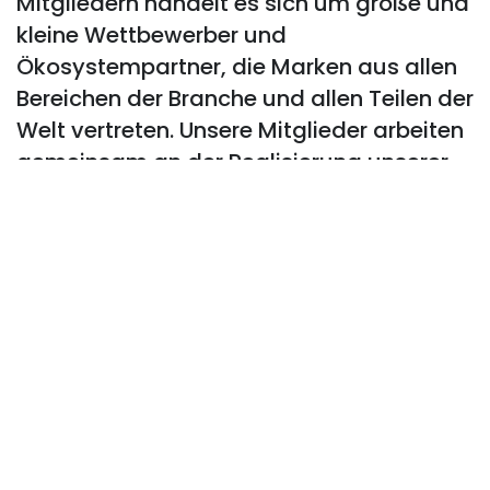
Mitgliedern handelt es sich um große und
kleine Wettbewerber und
Ökosystempartner, die Marken aus allen
Bereichen der Branche und allen Teilen der
Welt vertreten. Unsere Mitglieder arbeiten
gemeinsam an der Realisierung unserer
Vision, der Welt sichere, effiziente,
interoperable und erschwingliche
drahtlose Stromversorgungsprodukte zur
Verfügung zu stellen.
Bitte senden Sie Ihre Anfrage per E-Mail an
mktg@graniteriverlabs.com