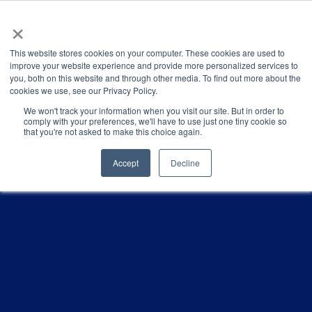
×
This website stores cookies on your computer. These cookies are used to
improve your website experience and provide more personalized services to
you, both on this website and through other media. To find out more about the
Latest News
Categories
cookies we use, see our Privacy Policy.
We won't track your information when you visit our site. But in order to
comply with your preferences, we'll have to use just one tiny cookie so
that you're not asked to make this choice again.
Accept
Decline