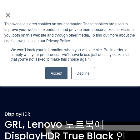
×
This website stores cookies on your computer. These cookies are used to
improve your website experience and provide more personalized services to
you, both on this website and through other media. To find out more about the
Latest News
Categories
cookies we use, see our Privacy Policy.
We won't track your information when you visit our site. But in order to
comply with your preferences, we'll have to use just one tiny cookie so
that you're not asked to make this choice again.
Accept
Decline
DisplayHDR
GRL, Lenovo 노트북에
DisplayHDR True Black 인