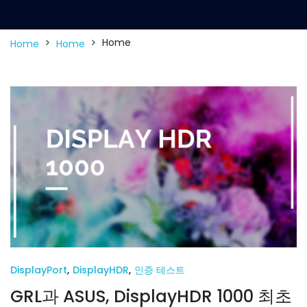
Home
Home
Home
DisplayPort
,
DisplayHDR
,
인증 테스트
GRL과 ASUS, DisplayHDR 1000 최초