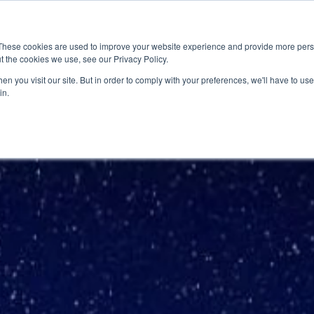
Nachrichten
Veranstaltungen
Stan
These cookies are used to improve your website experience and provide more perso
t the cookies we use, see our Privacy Policy.
ications
Market Access
Services
Ressource
n you visit our site. But in order to comply with your preferences, we'll have to use 
in.
ybersecurity
Normenzertifizierung & Kon
Neuigkeiten
utomobil
Kabel & Anschluss
Industry Ins
Interoperabilität & Robusth
Technical B
Signal- & Leistungsintegritä
Präsentatio
F&E & praktische Fehlerb