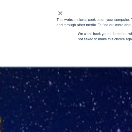
×
This website stores cookies on your computer. 
and through other media. To find out more abou
Appl
We won't track your information whe
not asked to make this choice aga
C
A