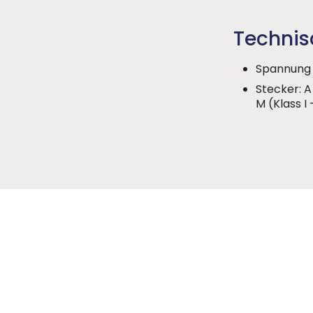
Technis
Spannung 
Stecker: A 
M (Klass I
n
mission