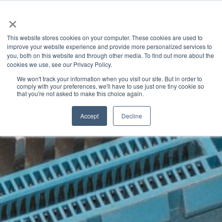
×
This website stores cookies on your computer. These cookies are used to
improve your website experience and provide more personalized services to
you, both on this website and through other media. To find out more about the
Latest News
Categories
cookies we use, see our Privacy Policy.
We won't track your information when you visit our site. But in order to
comply with your preferences, we'll have to use just one tiny cookie so
that you're not asked to make this choice again.
Accept
Decline