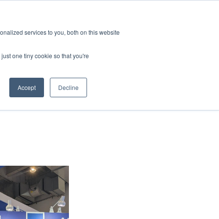
新聞室
活動
職缺
訂閱
nalized services to you, both on this website
聯絡我們
務
資源
關於
just one tiny cookie so that you're
Categories
Accept
Decline
標準認證測試
新聞室
關於GRL
線纜與連接器測試
產業洞見
徵才
相容性與設計驗證
技術文章
訊號與電源完整性測試
研討會資源
電量校正服務
晶片特性分析
工程與應用問題釐清驗證