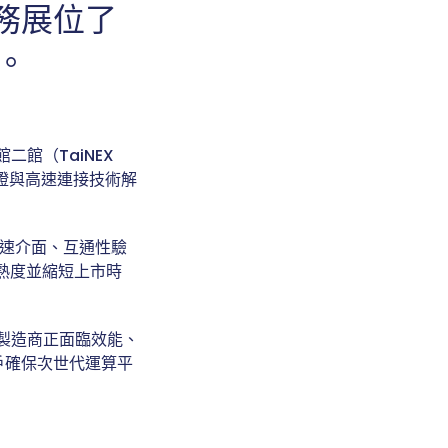
服務展位了
案。
館二館（TaiNEX
礎設施驗證與高速連接技術解
高速介面、互通性驗
成熟度並縮短上市時
，製造商正面臨效能、
戶確保次世代運算平