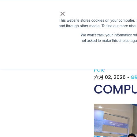
×
This website stores cookies on your computer. 
and through other media. To find out more abou
We won't track your information whe
not asked to make this choice aga
Latest & Past Events | Granite River Labs
PCIe
六月 02, 2026
•
GR
COMPU