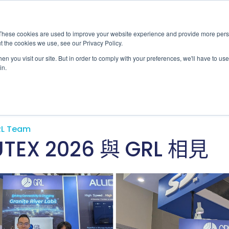
These cookies are used to improve your website experience and provide more perso
t the cookies we use, see our Privacy Policy.
應用
市場准入服務
服
n you visit our site. But in order to comply with your preferences, we'll have to use 
in.
» Latest Articles
產業
L Team
TEX 2026 與 GRL 相見