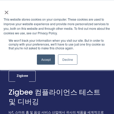
×
This website stores cookies on your computer. These cookies are used to
improve your website experience and provide more personalized services to
you, both on this website and through other media. To find out more about the
cookies we use, see our Privacy Policy.
We won't track your information when you visit our site. But in order to
comply with your preferences, we'll have to use just one tiny cookie so
that you're not asked to make this choice again.
Accept
Decline
Zigbee
Zigbee 컴플라이언스 테스트
및 디버깅
IoT, 스마트 홈 및 음성 서비스 산업에서 귀사의 제품을 세계적으로