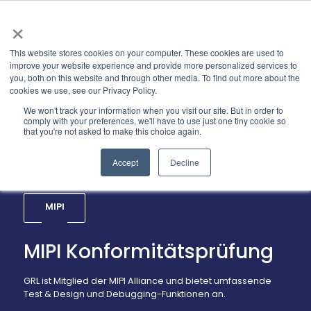
×
This website stores cookies on your computer. These cookies are used to
improve your website experience and provide more personalized services to
you, both on this website and through other media. To find out more about the
cookies we use, see our Privacy Policy.
We won't track your information when you visit our site. But in order to
comply with your preferences, we'll have to use just one tiny cookie so
that you're not asked to make this choice again.
Accept
Decline
MIPI
MIPI Konformitätsprüfung
GRL ist Mitglied der MIPI Alliance und bietet umfassende
Test & Design und Debugging-Funktionen an.