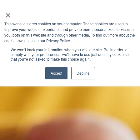
×
This website stores cookies on your computer. These cookies are used to
improve your website experience and provide more personalized services to
you, both on this website and through other media. To find out more about the
Latest News
Categories
cookies we use, see our Privacy Policy.
We won't track your information when you visit our site. But in order to
comply with your preferences, we'll have to use just one tiny cookie so
that you're not asked to make this choice again.
Accept
Decline