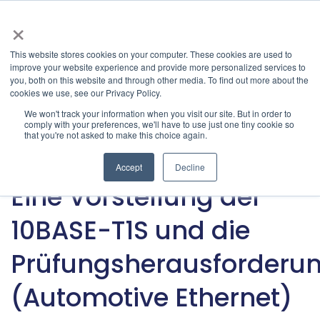
×
This website stores cookies on your computer. These cookies are used to
improve your website experience and provide more personalized services to
Aktuelle & vergangene Veranstaltungen | Granite
you, both on this website and through other media. To find out more about the
cookies we use, see our Privacy Policy.
River Labs
» Latest Articles
Categories
We won't track your information when you visit our site. But in order to
comply with your preferences, we'll have to use just one tiny cookie so
that you're not asked to make this choice again.
Automobilindustrie
Accept
Decline
Feb 06, 2024
•
GRL Team
Eine Vorstellung der
10BASE-T1S und die
Prüfungsherausforderu
(Automotive Ethernet)